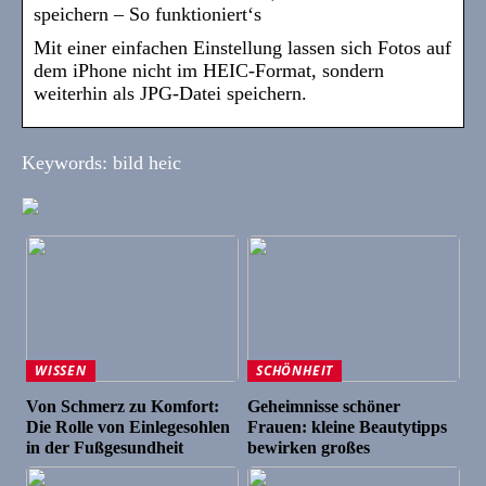
speichern – So funktioniert‘s
Mit einer einfachen Einstellung lassen sich Fotos auf
dem iPhone nicht im HEIC-Format, sondern
weiterhin als JPG-Datei speichern.
Keywords: bild heic
WISSEN
SCHÖNHEIT
Von Schmerz zu Komfort:
Geheimnisse schöner
Die Rolle von Einlegesohlen
Frauen: kleine Beautytipps
in der Fußgesundheit
bewirken großes