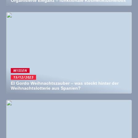
Organisierte Eleganz – funktionale Kosmetiktücherbox
WISSEN
15/12/2023
El Gordo Weihnachtszauber – was steckt hinter der
Weihnachtslotterie aus Spanien?