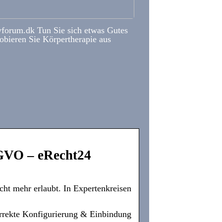
forum.dk Tun Sie sich etwas Gutes
obieren Sie Körpertherapie aus
SGVO – eRecht24
ht mehr erlaubt. In Expertenkreisen
orrekte Konfigurierung & Einbindung