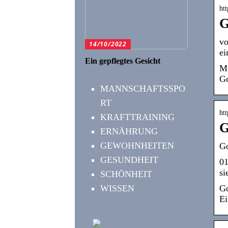
ht
G
vo
14/10/2022
ei
Ein gepflegtes Gesicht
Mi
Go
MANNSCHAFTSSPO
RT
htt
KRAFTTRAINING
G
ERNÄHRUNG
GEWOHNHEITEN
Go
GESUNDHEIT
01
si
SCHÖNHEIT
WISSEN
Go
Ei