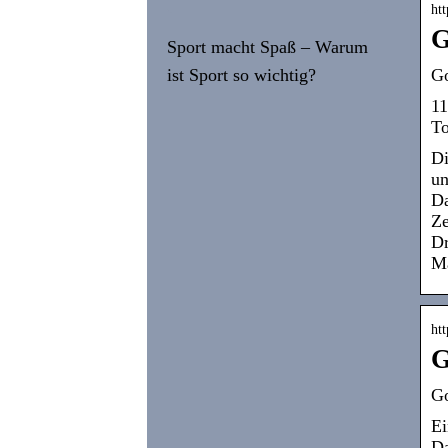
ht
G
Sport macht Spaß – Warum
ist Sport so wichtig?
Go
11
To
Di
un
Da
Ze
Dr
Ma
htt
G
Go
Ei
Da