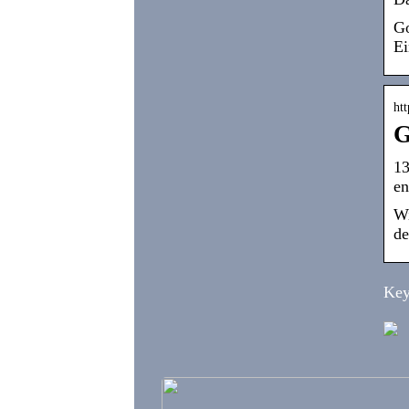
Go
Ei
htt
G
13
en
Wi
de
Key