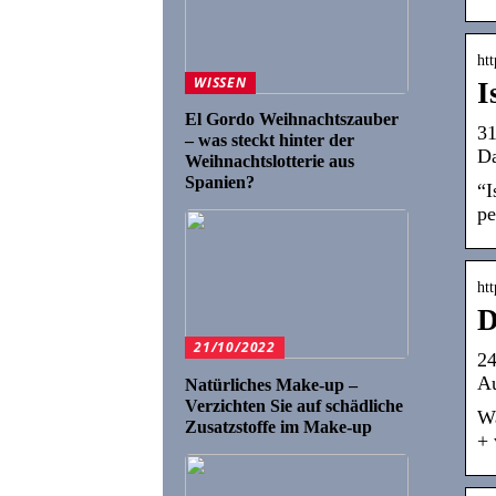
htt
WISSEN
I
El Gordo Weihnachtszauber
31
– was steckt hinter der
Da
Weihnachtslotterie aus
Spanien?
“I
pe
ht
D
21/10/2022
24
Au
Natürliches Make-up –
Verzichten Sie auf schädliche
Wa
Zusatzstoffe im Make-up
+ 