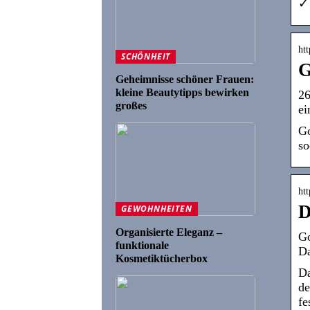
✓ 
ht
SCHÖNHEIT
G
Geheimnisse schöner Frauen:
kleine Beautytipps bewirken
26
großes
ei
Go
so
htt
D
GEWOHNHEITEN
Organisierte Eleganz –
Go
funktionale
Da
Kosmetiktücherbox
Da
de
fe