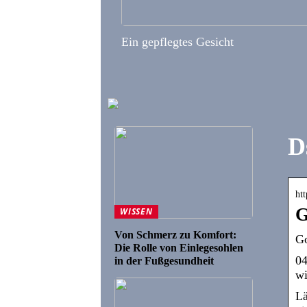
Ein gepflegtes Gesicht
D
htt
G
WISSEN
Von Schmerz zu Komfort:
Go
Die Rolle von Einlegesohlen
04
in der Fußgesundheit
wi
Lä