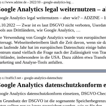
tp s://www.adzine.de › 2022/10 › google-analytics-leg…
oogle Analytics legal weiternutzen –
ogle Analytics legal weiternutzen – aber wie? – ADZINE – I
.10.2022 — Zwar ist es laut DSGVO nicht verboten, Userdate
ols aus Drittländern, wie Google Analytics, …
e Verwendung von Google Analytics wurde von europäischen
tersagt. Webseitenbetreibern läuft die Zeit davon, wenn sie
s laufende Jahr hat im europäischen Datenschutz einige bah
ntrum stand vielfach die Frage nach der Zulässigkeit von Tr
ittländer, insbesondere in die USA. Dazu zählen etwa Trans
rketing und Analyse-Tools anfallen.
p s://traffic3.net › google-analytics-datenschutz
oogle Analytics datenschutzkonform ei
ogle Analytics datenschutzkonform einsetzen, DSGVO-Check
n Grundsatz der DSGVO ist die sogenannte Speicherbegrenz
ten sollten nur so lange gespeichert werden, wie es für den 