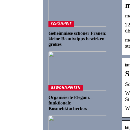
m
ma
SCHÖNHEIT
22
üb
Geheimnisse schöner Frauen:
kleine Beautytipps bewirken
ma
großes
st
ht
S
So
GEWOHNHEITEN
We
Organisierte Eleganz –
St
funktionale
Wa
Kosmetiktücherbox
ht