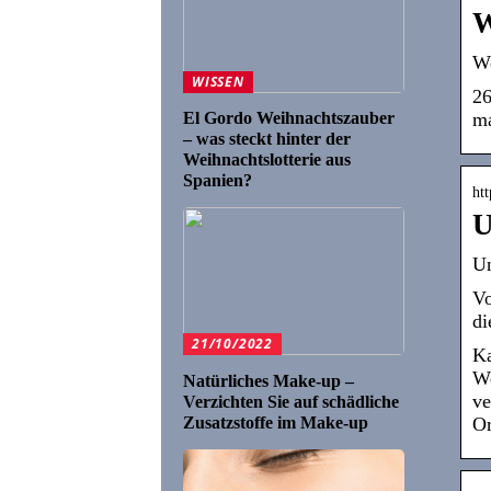
W
We
WISSEN
26
El Gordo Weihnachtszauber
ma
– was steckt hinter der
Weihnachtslotterie aus
Spanien?
ht
U
Un
Vo
di
21/10/2022
Ka
We
Natürliches Make-up –
ve
Verzichten Sie auf schädliche
Zusatzstoffe im Make-up
Or