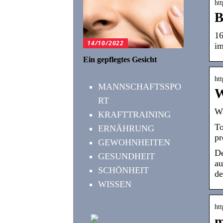
ht
B
16
14/10/2022
im
Ein gepflegtes Gesicht
ht
MANNSCHAFTSSPO
W
RT
Wa
KRAFTTRAINING
To
ERNÄHRUNG
pr
GEWOHNHEITEN
De
GESUNDHEIT
au
SCHÖNHEIT
de
WISSEN
htt
m