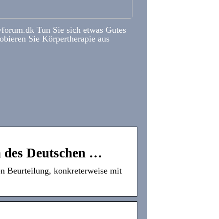
forum.dk Tun Sie sich etwas Gutes
obieren Sie Körpertherapie aus
n des Deutschen …
en Beurteilung, konkreterweise mit