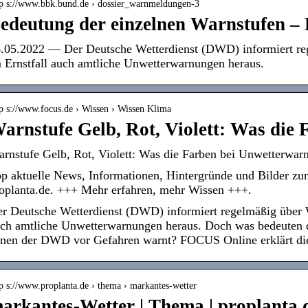
tp s://www.bbk.bund.de › dossier_warnmeldungen-3
edeutung der einzelnen Warnstufen –
.05.2022 — Der Deutsche Wetterdienst (DWD) informiert reg
 Ernstfall auch amtliche Unwetterwarnungen heraus.
tp s://www.focus.de › Wissen › Wissen Klima
arnstufe Gelb, Rot, Violett: Was die
rnstufe Gelb, Rot, Violett: Was die Farben bei Unwetterwa
p aktuelle News, Informationen, Hintergründe und Bilder z
oplanta.de. +++ Mehr erfahren, mehr Wissen +++.
r Deutsche Wetterdienst (DWD) informiert regelmäßig über W
ch amtliche Unwetterwarnungen heraus. Doch was bedeuten d
nen der DWD vor Gefahren warnt? FOCUS Online erklärt di
p s://www.proplanta.de › thema › markantes-wetter
arkantes-Wetter | Thema | proplanta.