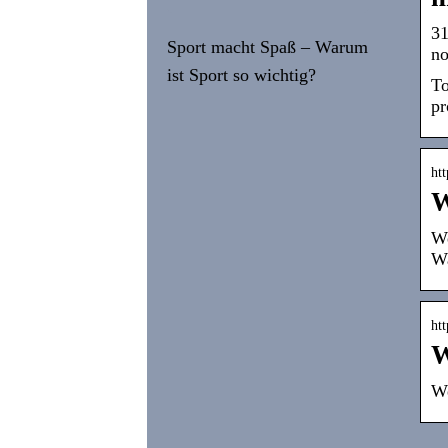
31
Sport macht Spaß – Warum
no
ist Sport so wichtig?
To
pr
htt
W
We
Wa
ht
W
We