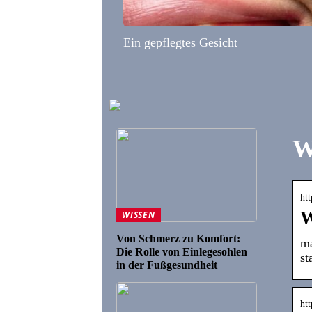
Ein gepflegtes Gesicht
W
ht
W
WISSEN
Von Schmerz zu Komfort:
ma
Die Rolle von Einlegesohlen
st
in der Fußgesundheit
ht