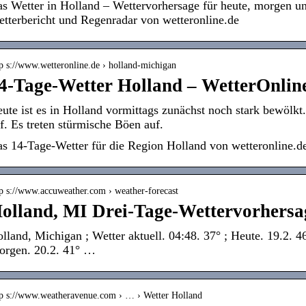
s Wetter in Holland – Wettervorhersage für heute, morgen 
tterbericht und Regenradar von wetteronline.de
tp s://www.wetteronline.de › holland-michigan
4-Tage-Wetter Holland – WetterOnlin
ute ist es in Holland vormittags zunächst noch stark bewölk
f. Es treten stürmische Böen auf.
s 14-Tage-Wetter für die Region Holland von wetteronline.d
tp s://www.accuweather.com › weather-forecast
olland, MI Drei-Tage-Wettervorhers
lland, Michigan ; Wetter aktuell. 04:48. 37° ; Heute. 19.2. 4
rgen. 20.2. 41° …
tp s://www.weatheravenue.com › … › Wetter Holland