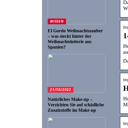
Da
We
WISSEN
ht
El Gordo Weihnachtszauber
1
– was steckt hinter der
Weihnachtslotterie aus
He
Spanien?
au
Da
ht
H
21/10/2022
Ho
Natürliches Make-up –
Mo
Verzichten Sie auf schädliche
Zusatzstoffe im Make-up
ht