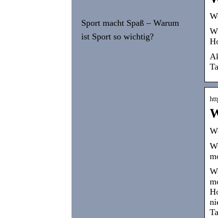
We
Sport macht Spaß – Warum
Wi
ist Sport so wichtig?
Ho
Ak
Ta
htt
W
We
We
mo
We
mo
Ho
ni
Ta