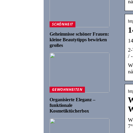
nä
ht
SCHÖNHEIT
1
Geheimnisse schöner Frauen:
kleine Beautytipps bewirken
14
großes
2-
/ 
We
nä
GEWOHNHEITEN
htt
W
Organisierte Eleganz –
funktionale
W
Kosmetiktücherbox
We
7