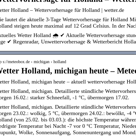
tter Holland – Wettervorhersage für Holland | wetter.de
e lautet die aktuelle 3-Tage Wettervorhersage für Holland 
lland steigen heute maximal auf 12 Grad Celsius. In der Na
tuelles Wetter Holland 🌧️ ✔ Aktuelle Wettervorhersage stun
ge ✔ Regenradar, Unwettervorhersage & Wetterbericht Holl
p s://meteobox.de › michigan › holland
etter Holland, michigan heute – Mete
tter Holland, michigan heute – aktuell wettervorhersage Ho
tter Holland, michigan. Detaillierte stündliche Wettervorhers
rgen 16.02.: starker Schneefall, -1 °C, übermorgen 17.02.
tter Holland, michigan. Detaillierte stündliche Wettervorhers
rgen 23.02.: wolkig, 5 °C, übermorgen 24.02.: bewölkt, -4 °
lland (von 25.02. bis 03.03.): die höchste Temperatur währen
edrigste Temperatur bei Nacht -7 vor 0 °C Temperatur, Nieder
upunkt, Wolke, Sonnenaufgang, Sonnenuntergang und Mond,