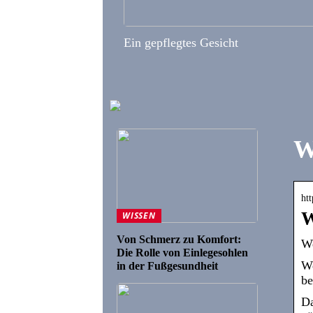
Ein gepflegtes Gesicht
W
ht
W
WISSEN
Von Schmerz zu Komfort:
We
Die Rolle von Einlegesohlen
We
in der Fußgesundheit
be
Da