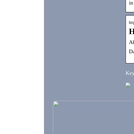
in
htt
H
Ak
Da
Key