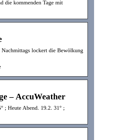
und die kommenden Tage mit
e
t. Nachmittags lockert die Bewölkung
e
age – AccuWeather
6° ; Heute Abend. 19.2. 31° ;