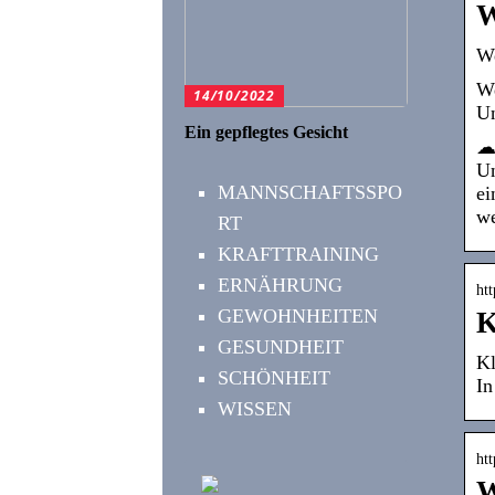
W
We
We
14/10/2022
Un
Ein gepflegtes Gesicht
☁ 
Un
MANNSCHAFTSSPO
ei
we
RT
KRAFTTRAINING
ERNÄHRUNG
ht
GEWOHNHEITEN
K
GESUNDHEIT
Kl
SCHÖNHEIT
In
WISSEN
ht
W