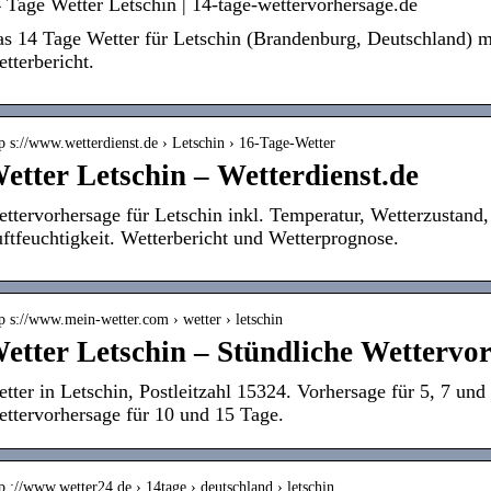
 Tage Wetter Letschin | 14-tage-wettervorhersage.de
s 14 Tage Wetter für Letschin (Brandenburg, Deutschland) m
tterbericht.
p s://www.wetterdienst.de › Letschin › 16-Tage-Wetter
etter Letschin – Wetterdienst.de
ttervorhersage für Letschin inkl. Temperatur, Wetterzustan
ftfeuchtigkeit. Wetterbericht und Wetterprognose.
p s://www.mein-wetter.com › wetter › letschin
etter Letschin – Stündliche Wettervo
tter in Letschin, Postleitzahl 15324. Vorhersage für 5, 7 un
ttervorhersage für 10 und 15 Tage.
p ://www.wetter24.de › 14tage › deutschland › letschin