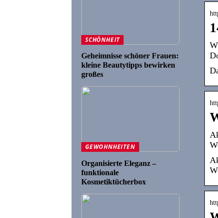
htt
1
SCHÖNHEIT
Wä
Do
Geheimnisse schöner Frauen:
kleine Beautytipps bewirken
Da
großes
htt
W
Ak
We
GEWOHNHEITEN
Ak
Organisierte Eleganz –
We
funktionale
Kosmetiktücherbox
htt
W