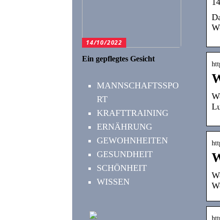
14
Da
We
14/10/2022
Ein gepflegtes Gesicht
htt
W
MANNSCHAFTSSPO
We
RT
Lu
KRAFTTRAINING
ERNÄHRUNG
GEWOHNHEITEN
htt
GESUNDHEIT
W
SCHÖNHEIT
We
WISSEN
We
htt