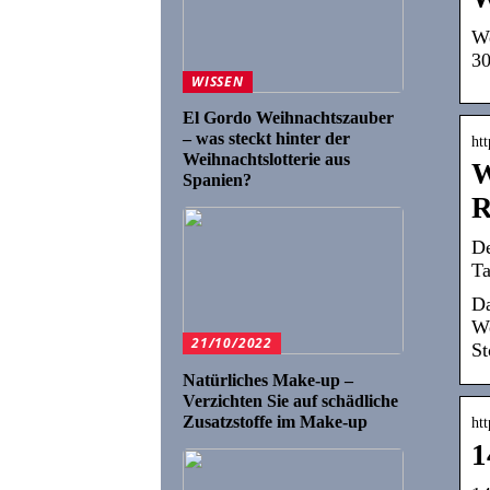
We
30
WISSEN
El Gordo Weihnachtszauber
– was steckt hinter der
ht
Weihnachtslotterie aus
W
Spanien?
R
De
Ta
Da
We
21/10/2022
St
Natürliches Make-up –
Verzichten Sie auf schädliche
Zusatzstoffe im Make-up
ht
1