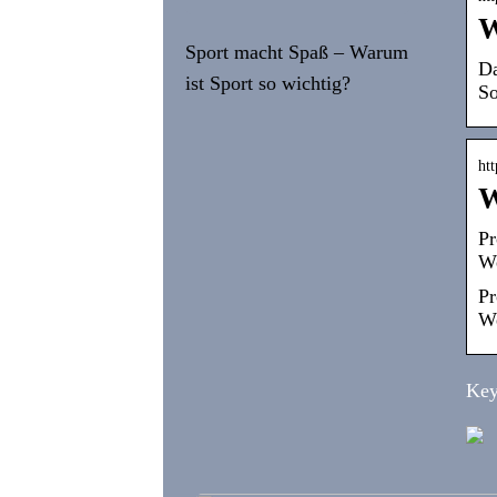
W
Sport macht Spaß – Warum
Da
ist Sport so wichtig?
So
ht
W
Pr
We
Pr
We
Key