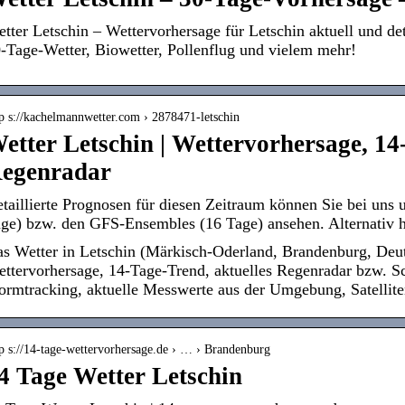
tter Letschin – Wettervorhersage für Letschin aktuell und de
-Tage-Wetter, Biowetter, Pollenflug und vielem mehr!
tp s://kachelmannwetter.com › 2878471-letschin
etter Letschin | Wettervorhersage, 14
egenradar
taillierte Prognosen für diesen Zeitraum können Sie bei u
ge) bzw. den GFS-Ensembles (16 Tage) ansehen. Alternativ
s Wetter in Letschin (Märkisch-Oderland, Brandenburg, Deuts
ttervorhersage, 14-Tage-Trend, aktuelles Regenradar bzw. S
ormtracking, aktuelle Messwerte aus der Umgebung, Satellite
tp s://14-tage-wettervorhersage.de › … › Brandenburg
4 Tage Wetter Letschin