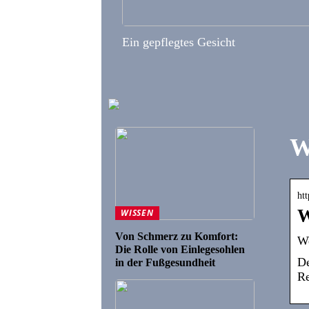
Ein gepflegtes Gesicht
W
ht
W
WISSEN
Von Schmerz zu Komfort:
We
Die Rolle von Einlegesohlen
De
in der Fußgesundheit
Re