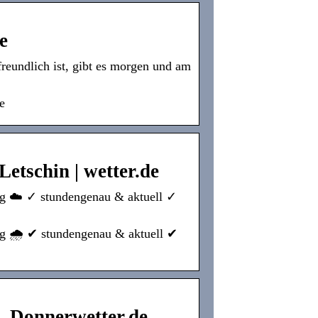
e
freundlich ist, gibt es morgen und am
e
etschin | wetter.de
urg ☁️ ✓ stundengenau & aktuell ✓
rg 🌧️ ✔ stundengenau & aktuell ✔
– Donnerwetter.de