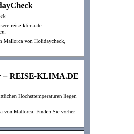
idayCheck
eck
ere reise-klima.de-
en.
um Mallorca von Holidaycheck,
er – REISE-KLIMA.DE
ittlichen Höchsttemperaturen liegen
 von Mallorca. Finden Sie vorher