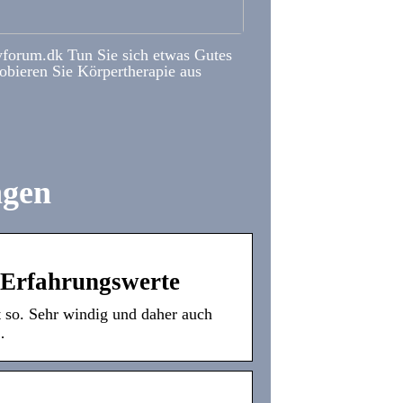
forum.dk Tun Sie sich etwas Gutes
obieren Sie Körpertherapie aus
ngen
 Erfahrungswerte
t so. Sehr windig und daher auch
…