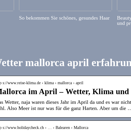
So bekommen Sie schönes, gesundes Haar
Beauty
und pr
etter mallorca april erfahru
p s://www.reise-klima.de › klima › mallorca › april
allorca im April – Wetter, Klima und
s Wetter, naja waren dieses Jahr im April da und es war nich
hl. Also Meer ist nur was für die ganz Harten. Aber um die 
tp s://www.holidaycheck.ch › … › Balearen › Mallorca