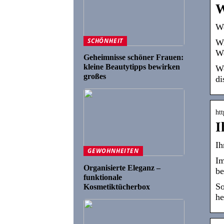
W
We
SCHÖNHEIT
Wi
We
Geheimnisse schöner Frauen:
kleine Beautytipps bewirken
We
großes
di
htt
I
Ih
GEWOHNHEITEN
Im
Organisierte Eleganz –
be
funktionale
So
Kosmetiktücherbox
he