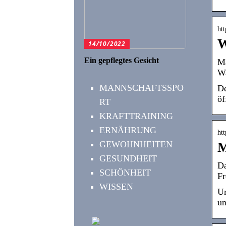
ht
W
14/10/2022
Ein gepflegtes Gesicht
Ma
Wa
MANNSCHAFTSSPO
De
öf
RT
KRAFTTRAINING
ERNÄHRUNG
htt
GEWOHNHEITEN
M
GESUNDHEIT
Da
SCHÖNHEIT
Fr
WISSEN
Ur
un