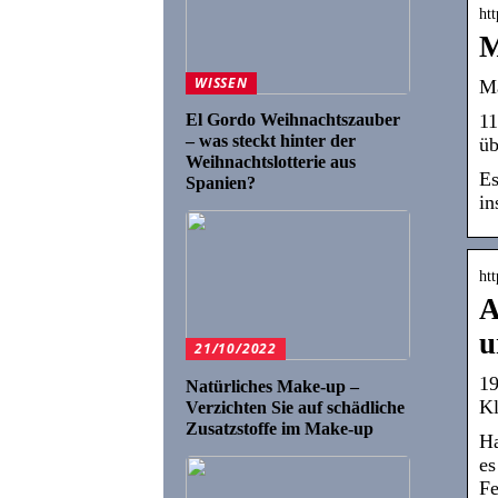
htt
M
WISSEN
Ma
El Gordo Weihnachtszauber
11
– was steckt hinter der
üb
Weihnachtslotterie aus
Es
Spanien?
in
ht
A
u
21/10/2022
19
Natürliches Make-up –
Kl
Verzichten Sie auf schädliche
Zusatzstoffe im Make-up
Ha
es
Fe