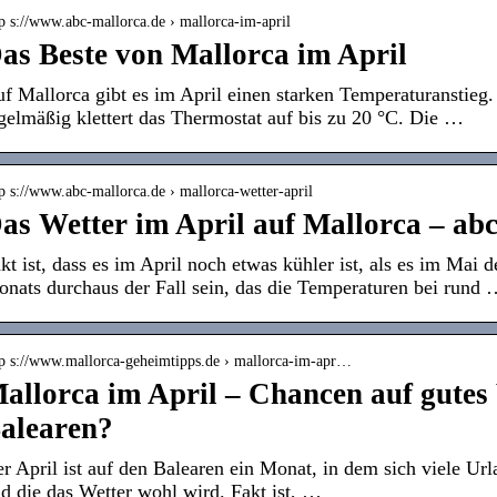
p s://www.abc-mallorca.de › mallorca-im-april
as Beste von Mallorca im April
f Mallorca gibt es im April einen starken Temperaturanstieg. 
gelmäßig klettert das Thermostat auf bis zu 20 °C. Die …
p s://www.abc-mallorca.de › mallorca-wetter-april
as Wetter im April auf Mallorca – ab
kt ist, dass es im April noch etwas kühler ist, als es im Mai 
nats durchaus der Fall sein, das die Temperaturen bei rund 
tp s://www.mallorca-geheimtipps.de › mallorca-im-apr…
allorca im April – Chancen auf gutes
alearen?
r April ist auf den Balearen ein Monat, in dem sich viele Url
d die das Wetter wohl wird. Fakt ist, …