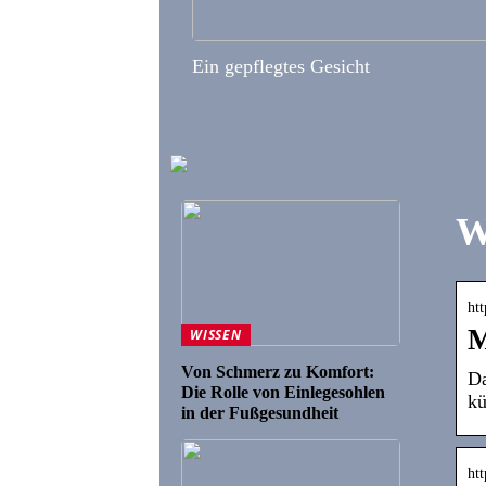
Ein gepflegtes Gesicht
W
htt
M
WISSEN
Von Schmerz zu Komfort:
Da
Die Rolle von Einlegesohlen
kü
in der Fußgesundheit
ht