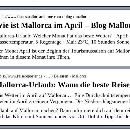
tp s://www.fincasmallorcacharme.com › blog › mallor…
ie ist Mallorca im April – Blog Mall
llorca-Urlaub: Welcher Monat hat das beste Wetter? · April
ssertemperatur, 5 Regentage · Mai: 23°C, 10 Stunden Sonn
r Monat April ist der Beginn der Tourismussaison auf Mallor
fnen in diesem Monat ihre Türen.
p s://www.reisereporter.de › … › Balearen › Mallorca
allorca-Urlaub: Wann die beste Reiseze
s Wetter im April auf Mallorca … Eine Durchschnittstempera
eien im April zu einem Vergnügen. Die Niederschlagsmenge 
laub auf Mallorca machen? Dann informiere dich auf dem reis
d das Klima mit Sonnenstunden vor Ort. Hol dir Tipps für d