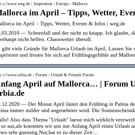
p s://www.weg.de › Inspiration › Europa › Mallorca
allorca im April – Tipps, Wetter, Eve
llorca im April – Tipps, Wetter, Events & Infos | weg.de
.03.2010 — Schneefall und der nicht zu knapp. Ich glaube,
erhaupt nicht helfen. Chaoswetter überall.
 gibt viele Gründe für Mallorca Urlaub im April. Lassen Sie
spirieren und freuen Sie sich auf Frühlingsgefühle auf Mallor
tp s://www.urbia.de › Forum › Urlaub & Freizeit Forum
nfang April auf Mallorca… | Forum U
rbia.de
.12.2020 — Der Monat April läutet den Frühling in Palma de
ima immer milder und angenehmer wird. Die Sonnenschein
llo! Also dass Thema "Urlaub" laesst mich wirklich verzweife
 so aus,als koennten wir uns nur Anfang April einen Urlaub au
wo sehr guenstig.Nur,hat es zu dieser Zeit…