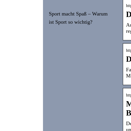
htt
D
Sport macht Spaß – Warum
ist Sport so wichtig?
Au
re
htt
D
Fa
Mo
ht
M
B
De
un