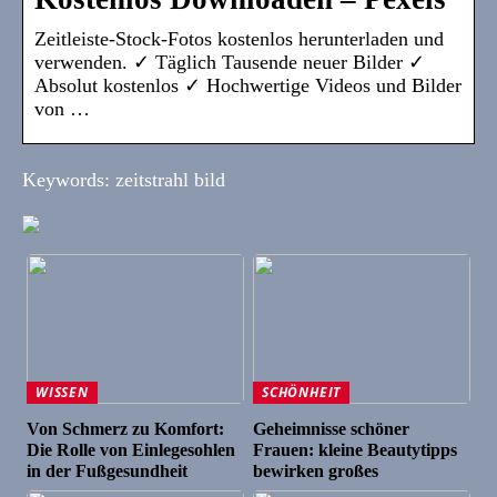
Zeitleiste-Stock-Fotos kostenlos herunterladen und
verwenden. ✓ Täglich Tausende neuer Bilder ✓
Absolut kostenlos ✓ Hochwertige Videos und Bilder
von …
Keywords: zeitstrahl bild
WISSEN
SCHÖNHEIT
Von Schmerz zu Komfort:
Geheimnisse schöner
Die Rolle von Einlegesohlen
Frauen: kleine Beautytipps
in der Fußgesundheit
bewirken großes